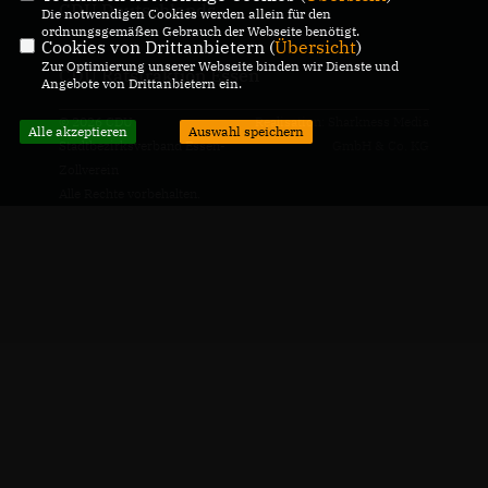
CDU Deutschlands
Die notwendigen Cookies werden allein für den
ordnungsgemäßen Gebrauch der Webseite benötigt.
Cookies von Drittanbietern (
Übersicht
)
Zur Optimierung unserer Webseite binden wir Dienste und
CDU Ratsfraktion Essen
Angebote von Drittanbietern ein.
© 2026 CDU
Realisation: Sharkness Media
Alle akzeptieren
Auswahl speichern
Stadtbezirksverband Essen-
GmbH & Co. KG
Zollverein
Alle Rechte vorbehalten.