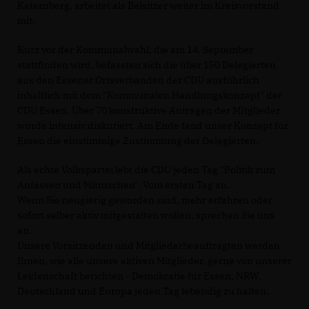
Katernberg, arbeitet als Beisitzer weiter im Kreisvorstand
mit.
Kurz vor der Kommunalwahl, die am 14. September
stattfinden wird, befassten sich die über 150 Delegierten
aus den Essener Ortsverbänden der CDU ausführlich
inhaltlich mit dem "Kommunalen Handlungskonzept" der
CDU Essen. Über 70 konstruktive Anträgen der MItglieder
wurde intensiv diskutiert. Am Ende fand unser Konzept für
Essen die einstimmige Zustimmung der Delegierten.
Als echte Volkspartei lebt die CDU jeden Tag "Politik zum
Anfassen und Mitmachen". Vom ersten Tag an.
Wenn Sie neugierig geworden sind, mehr erfahren oder
sofort selber aktiv mitgestalten wollen, sprechen Sie uns
an.
Unsere Vorsitzenden und Mitgliederbeauftragten werden
Ihnen, wie alle unsere aktiven Mitglieder, gerne von unserer
Leidenschaft berichten - Demokratie für Essen, NRW,
Deutschland und Europa jeden Tag lebendig zu halten.